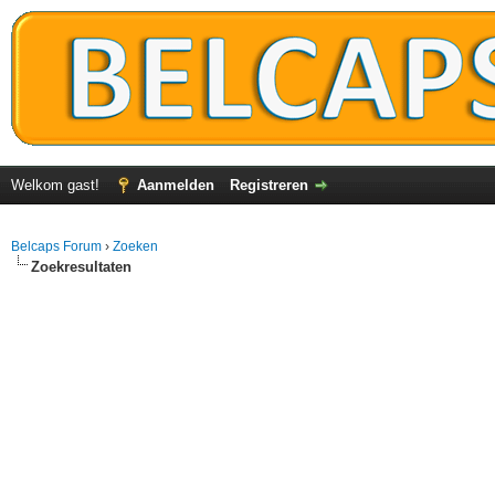
Welkom gast!
Aanmelden
Registreren
Belcaps Forum
›
Zoeken
Zoekresultaten