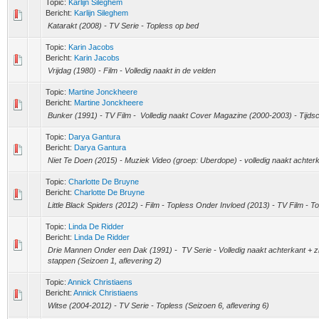
Topic:
Karlijn Sileghem
Bericht:
Karlijn Sileghem
Katarakt (2008) - TV Serie - Topless op bed
Topic:
Karin Jacobs
Bericht:
Karin Jacobs
Vrijdag (1980) - Film - Volledig naakt in de velden
Topic:
Martine Jonckheere
Bericht:
Martine Jonckheere
Bunker (1991) - TV Film - Volledig naakt Cover Magazine (2000-2003) - Tijdschr
Topic:
Darya Gantura
Bericht:
Darya Gantura
Niet Te Doen (2015) - Muziek Video (groep: Uberdope) - volledig naakt achter
Topic:
Charlotte De Bruyne
Bericht:
Charlotte De Bruyne
Little Black Spiders (2012) - Film - Topless Onder Invloed (2013) - TV Film - T
Topic:
Linda De Ridder
Bericht:
Linda De Ridder
Drie Mannen Onder een Dak (1991) - TV Serie - Volledig naakt achterkant + zij
stappen (Seizoen 1, aflevering 2)
Topic:
Annick Christiaens
Bericht:
Annick Christiaens
Witse (2004-2012) - TV Serie - Topless (Seizoen 6, aflevering 6)