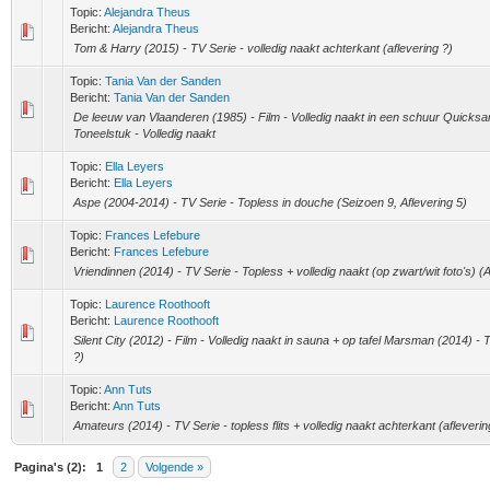
Topic:
Alejandra Theus
Bericht:
Alejandra Theus
Tom & Harry (2015) - TV Serie - volledig naakt achterkant (aflevering ?)
Topic:
Tania Van der Sanden
Bericht:
Tania Van der Sanden
De leeuw van Vlaanderen (1985) - Film - Volledig naakt in een schuur Quicksa
Toneelstuk - Volledig naakt
Topic:
Ella Leyers
Bericht:
Ella Leyers
Aspe (2004-2014) - TV Serie - Topless in douche (Seizoen 9, Aflevering 5)
Topic:
Frances Lefebure
Bericht:
Frances Lefebure
Vriendinnen (2014) - TV Serie - Topless + volledig naakt (op zwart/wit foto's) (A
Topic:
Laurence Roothooft
Bericht:
Laurence Roothooft
Silent City (2012) - Film - Volledig naakt in sauna + op tafel Marsman (2014) - T
?)
Topic:
Ann Tuts
Bericht:
Ann Tuts
Amateurs (2014) - TV Serie - topless flits + volledig naakt achterkant (afleverin
Pagina's (2):
1
2
Volgende »