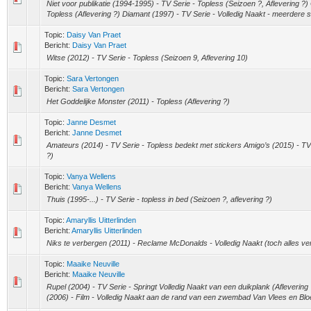
Niet voor publikatie (1994-1995) - TV Serie - Topless (Seizoen ?, Aflevering ?)
Topless (Aflevering ?) Diamant (1997) - TV Serie - Volledig Naakt - meerdere s
Topic:
Daisy Van Praet
Bericht:
Daisy Van Praet
Witse (2012) - TV Serie - Topless (Seizoen 9, Aflevering 10)
Topic:
Sara Vertongen
Bericht:
Sara Vertongen
Het Goddelijke Monster (2011) - Topless (Aflevering ?)
Topic:
Janne Desmet
Bericht:
Janne Desmet
Amateurs (2014) - TV Serie - Topless bedekt met stickers Amigo’s (2015) - TV 
?)
Topic:
Vanya Wellens
Bericht:
Vanya Wellens
Thuis (1995-...) - TV Serie - topless in bed (Seizoen ?, aflevering ?)
Topic:
Amaryllis Uitterlinden
Bericht:
Amaryllis Uitterlinden
Niks te verbergen (2011) - Reclame McDonalds - Volledig Naakt (toch alles ve
Topic:
Maaike Neuville
Bericht:
Maaike Neuville
Rupel (2004) - TV Serie - Springt Volledig Naakt van een duikplank (Afleverin
(2006) - Film - Volledig Naakt aan de rand van een zwembad Van Vlees en Bloe