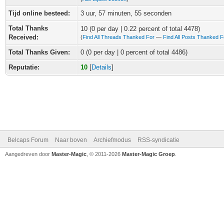
Tijd online besteed:
3 uur, 57 minuten, 55 seconden
Total Thanks
10
(0 per day | 0.22 percent of total 4478)
Received:
(
Find All Threads Thanked For
—
Find All Posts Thanked F
Total Thanks Given:
0 (0 per day | 0 percent of total 4486)
Reputatie:
10
[
Details
]
Belcaps Forum
Naar boven
Archiefmodus
RSS-syndicatie
Aangedreven door
Master-Magic
, © 2011-2026
Master-Magic Groep
.