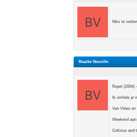
Niks te verbe
Maaike Neuville
Rupel (2004) -
Ik omhels je 
Van Vlees en 
Weekend aan Z
Goltzius and 