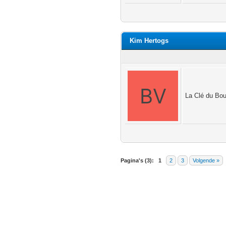
Kim Hertogs
La Clé du Boud
Pagina's (3):
1
2
3
Volgende »