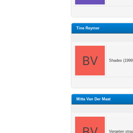
Tine Reymer
Shades (1999)
Mitta Van Der Maat
Vergeten straa