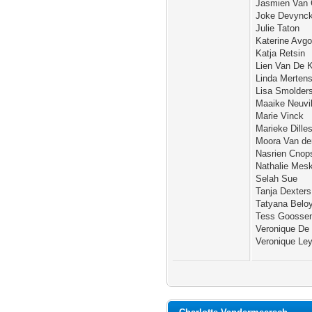
Jasmien Van 
Joke Devync
Julie Taton
Katerine Avgo
Katja Retsin
Lien Van De K
Linda Merten
Lisa Smolder
Maaike Neuvil
Marie Vinck
Marieke Dille
Moora Van de
Nasrien Cnop
Nathalie Mes
Selah Sue
Tanja Dexters
Tatyana Belo
Tess Goosse
Veronique De
Veronique Le