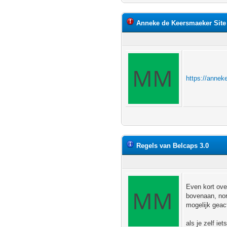
Anneke de Keersmaeker Site
https://anne
Regels van Belcaps 3.0
Even kort over
bovenaan, nor
mogelijk geact
als je zelf ie