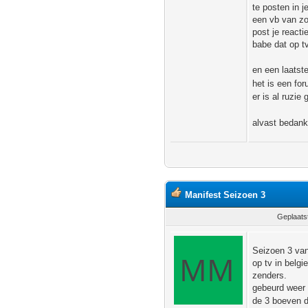
te posten in j
een vb van zo
post je react
babe dat op tv
en een laatste
het is een fo
er is al ruzie
alvast bedankt
Manifest Seizoen 3
Geplaats
Seizoen 3 van
op tv in belg
zenders.
gebeurd weer 
de 3 boeven d