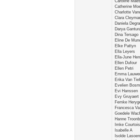
Caroline Mae
Catherine Mo
Charlotte Va
Clara Cleyma
Daniela Degr
Darya Gantur
Dina Tersago
Eline De Mun
Elke Pattyn
Ella Leyers
Ella-June Hen
Ellen Dufour
Ellen Petri
Emma Lauwe
Erika Van Tie
Evelien Bos
Evi Hanssen
Evy Gruyaert
Femke Heryg
Francesca Va
Goedele Wach
Hanne Troon
Imke Courtois
Isabelle A
Isolde Lasoen