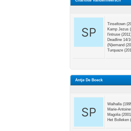
Charlotte Vandermeersch
Tinseltown (2
Kamp Jezus (2
l'intruse (2011
Deadline 14/10
(N)iemand (200
Turquaze (201
Antje De Boeck
Walhalla (1995
Marie-Antoinet
Magolia (2001)
Het Bolleken (