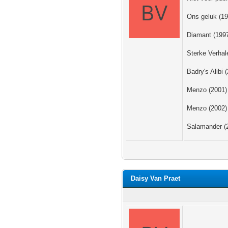
Ons geluk (199
Diamant (1997
Sterke Verhal
Badry's Alibi 
Menzo (2001) -
Menzo (2002) 
Salamander (2
Daisy Van Praet