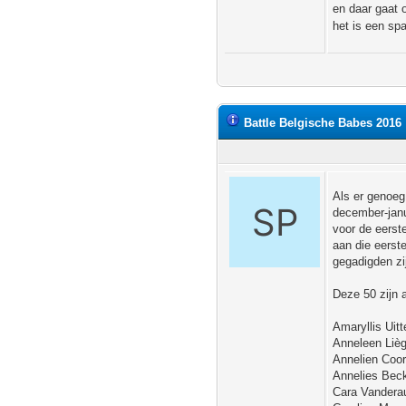
en daar gaat 
het is een sp
Battle Belgische Babes 2016
Als er genoeg
december-janu
voor de eers
aan die eerst
gegadigden zi
Deze 50 zijn a
Amaryllis Uitt
Anneleen Liè
Annelien Coor
Annelies Bec
Cara Vandera