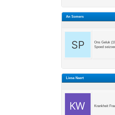
An Somers
Ons Geluk (19
Spoed seizoen
Liesa Naert
Krankheit Fra