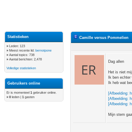
Statistieken
Camille versus Pommelien
»
Leden: 123
»
Meest recente lid:
bernotpone
»
Aantal topics: 738
»
Aantal berichten: 2,478
Dag allen
Volledige statistieken
Het is niet mi
Ik ben echter 
Ik heb wat be
Gebruikers online
Er is momenteel
1
gebruiker online.
[Afbeelding:
h
»
0
leden |
1
gasten
[Afbeelding:
h
[Afbeelding:
h
Mijn stem gaat