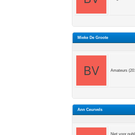
Mieke De Groote
Amateurs (2014
Ann Ceurvels
Niet voor publ