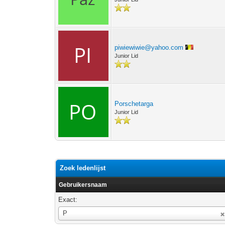
piwiewiwie@yahoo.com
Junior Lid
Porschetarga
Junior Lid
Zoek ledenlijst
Gebruikersnaam
Exact:
Gebruikersnaam
P