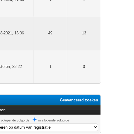
08-2021, 13:06
49
13
steren
, 23:22
1
0
Geavanceerd zoeken
ren
n oplopende volgorde
in aflopende volgorde