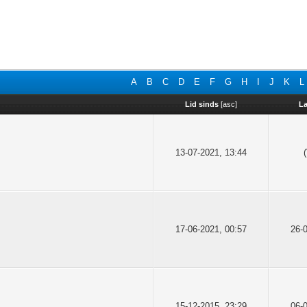
A
B
C
D
E
F
G
H
I
J
K
L
Lid sinds
[
asc
]
La
13-07-2021, 13:44
17-06-2021, 00:57
26-
15-12-2015, 23:29
06-