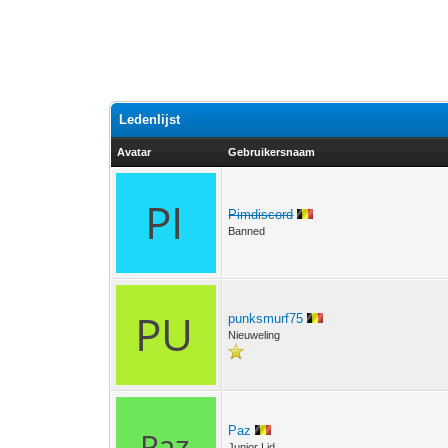
Ledenlijst
Avatar
Gebruikersnaam
Pimdiscord
Banned
punksmurf75
Nieuweling
Paz
Junior Lid