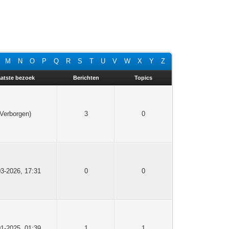
M
N
O
P
Q
R
S
T
U
V
W
X
Y
Z
atste bezoek
Berichten
Topics
(Verborgen)
3
0
03-2026, 17:31
0
0
01-2025, 01:39
1
1